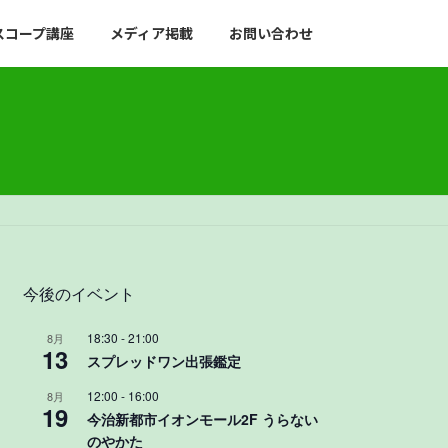
スコープ講座
メディア掲載
お問い合わせ
今後のイベント
18:30
-
21:00
8月
13
スプレッドワン出張鑑定
12:00
-
16:00
8月
19
今治新都市イオンモール2F うらない
のやかた