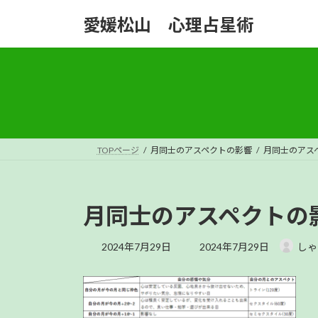
コ
ナ
愛媛松山 心理占星術
ン
ビ
テ
ゲ
ン
ー
ツ
シ
へ
ョ
ス
ン
キ
に
ッ
移
TOPページ
月同士のアスペクトの影響
月同士のアス
プ
動
月同士のアスペクトの
最
2024年7月29日
2024年7月29日
しゃ
終
更
新
日
時