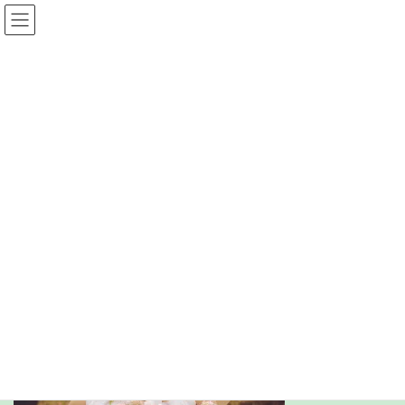
コ
ナ
愛媛松山 心理占星術
ン
ビ
テ
ゲ
ン
ー
ツ
シ
メディア
へ
ョ
ス
ン
キ
に
ッ
移
TOPページ
twins-2629776_1920
twins-2629776_1920
プ
動
twins-2629776_1920
最
2023年1月23日
2023年1月23日
しゃく
終
更
新
日
時
: